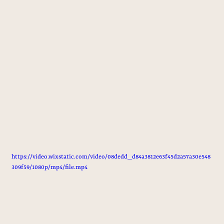
https://video.wixstatic.com/video/08dedd_d84a3812e63f45d2a57a30e548
309f59/1080p/mp4/file.mp4